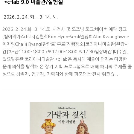
*c-lab 9.0 미술관/실험실
2026. 2. 24. 화. – 3. 14. 토.
2026. 2. 24.화.–3. 14.토. * 전시 및 오프닝 토크:네이버 예약 링크
[참여작가Artists]김현석Kim Hyun-Seok안광휘Ahn Kwanghwee
차지량Cha Ji Ryang[관람료]무료[진행장소]코리아나미술관[관람시
간]화–금11:00–18:00 /토12:00–18:00 ※17:30입장마감 |매주일,
월요일휴관 코리아나미술관 *c-lab은 동시대 예술이 던지는 다양한
문제 의식을 탐색해 온 장기 기획 프로그램으로 매해 하나의 주제를 중
심으로 창작자, 연구자, 기획자와 함께 퍼포먼스·전시·워크숍...